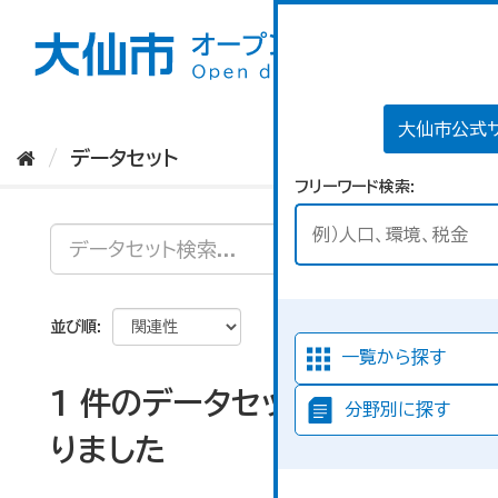
ス
キ
ッ
プ
し
て
大仙市公式
内
データセット
容
フリーワード検索
へ
並び順
一覧から探す
1 件のデータセットが見つか
分野別に探す
りました