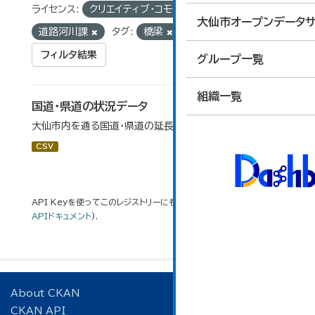
ライセンス:
クリエイティブ・コモンズ 表示
組織:
大仙市オープンデータサ
道路河川課
タグ:
橋梁
フィルタ結果
グループ一覧
組織一覧
国道・県道の状況データ
大仙市内を通る国道・県道の延長等データです。
CSV
API Keyを使ってこのレジストリーにもアクセス可能です
API
(see
APIドキュメント
).
About CKAN
CKAN API