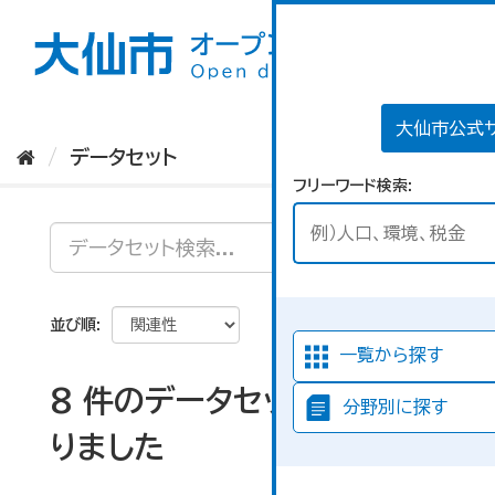
ス
キ
ッ
プ
し
て
大仙市公式
内
データセット
容
フリーワード検索
へ
並び順
一覧から探す
8 件のデータセットが見つか
分野別に探す
りました