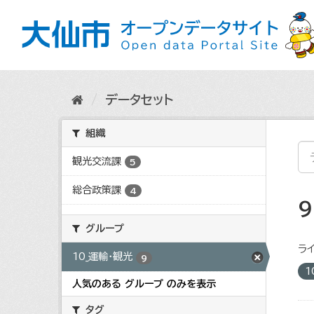
ス
キ
ッ
プ
し
て
内
データセット
容
へ
組織
観光交流課
5
総合政策課
4
グループ
ライ
10_運輸・観光
9
1
人気のある グループ のみを表示
タグ