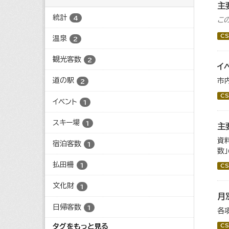
主
統計
4
こ
CS
温泉
2
観光客数
2
イ
道の駅
市
2
CS
イベント
1
スキー場
1
主
資
宿泊客数
1
数
払田柵
1
CS
文化財
1
月
日帰客数
1
各
タグをもっと見る
CS