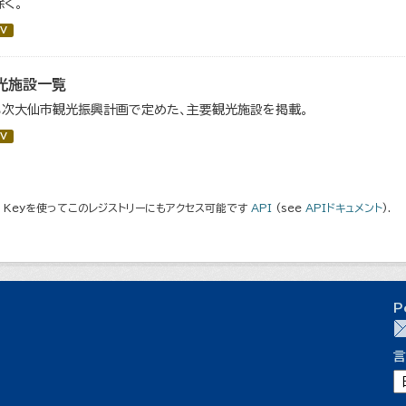
除く。
V
光施設一覧
３次大仙市観光振興計画で定めた、主要観光施設を掲載。
V
I Keyを使ってこのレジストリーにもアクセス可能です
API
(see
APIドキュメント
).
P
言