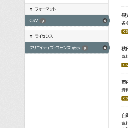
フォーマット
観
CSV
9
各
CS
ライセンス
クリエイティブ・コモンズ 表示
秋
9
資
CS
市
資
CS
自
資