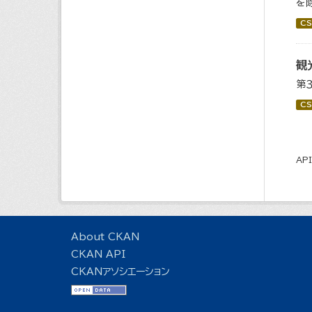
を
CS
観
第
CS
AP
About CKAN
CKAN API
CKANアソシエーション