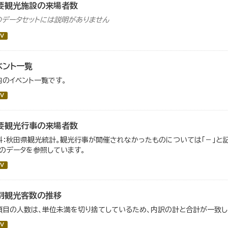
要観光施設の来場者数
のデータセットには説明がありません
V
ベント一覧
内のイベント一覧です。
V
要観光行事の来場者数
料：秋田県観光統計。観光行事が開催されなかったものについては「－」と記載
」のデータを参照しています。
V
別観光客数の推移
項目の人数は、単位未満を切り捨てしているため、内訳の計と合計が一致し
V