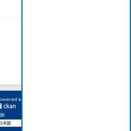
owered by
語