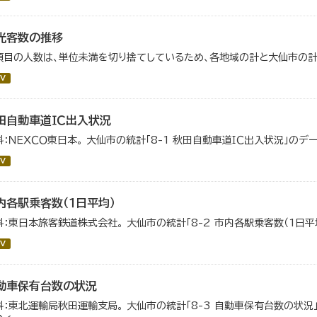
光客数の推移
項目の人数は、単位未満を切り捨てしているため、各地域の計と大仙市の計
V
田自動車道ＩＣ出入状況
料：ＮＥＸＣＯ東日本。 大仙市の統計「8-1 秋田自動車道ＩＣ出入状況」のデ
V
内各駅乗客数（１日平均）
料：東日本旅客鉄道株式会社。 大仙市の統計「8-2 市内各駅乗客数（1日平
V
動車保有台数の状況
料：東北運輸局秋田運輸支局。 大仙市の統計「8-3 自動車保有台数の状況