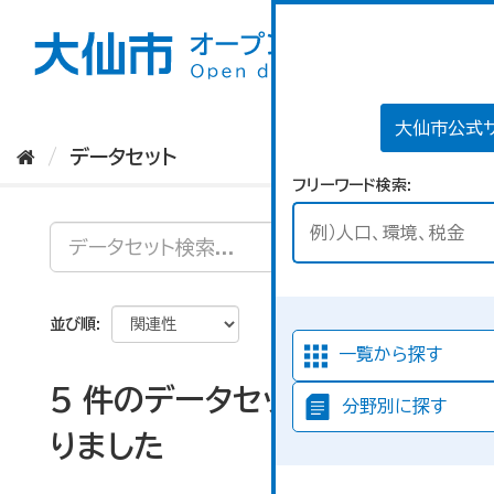
ス
キ
ッ
プ
し
て
大仙市公式
内
データセット
容
フリーワード検索
へ
並び順
一覧から探す
5 件のデータセットが見つか
分野別に探す
りました