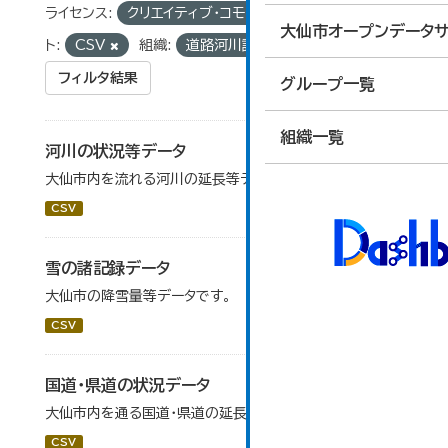
ライセンス:
クリエイティブ・コモンズ 表示
フォーマッ
大仙市オープンデータサ
ト:
CSV
組織:
道路河川課
フィルタ結果
グループ一覧
組織一覧
河川の状況等データ
大仙市内を流れる河川の延長等データです。
CSV
雪の諸記録データ
大仙市の降雪量等データです。
CSV
国道・県道の状況データ
大仙市内を通る国道・県道の延長等データです。
CSV