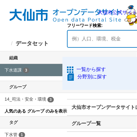
ス
キ
ッ
プ
し
て
大仙市公式
内
データセット
容
フリーワード検索
へ
並び順
一覧から探す
3 件のデータセットが見つ
分野別に探す
かりました