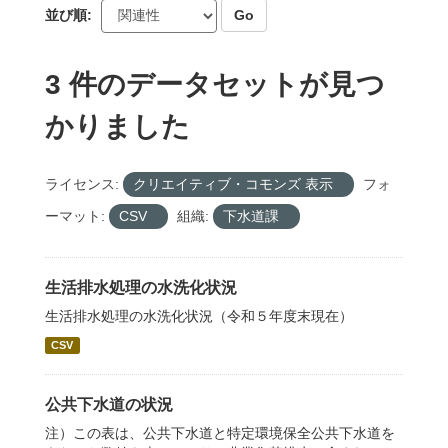
生活排水処理の普及状況
CSV
API Keyを使ってこのレジストリーにもアクセス可能です
API
(see
APIドキュメント
).
About CKAN
CKAN API
CKANアソシエーション
Powered by
言語