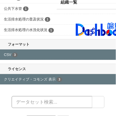
ライセンス:
クリエイティブ・コモンズ 表示
フォ
大仙市オープンデータ
ーマット:
CSV
組織:
下水道課
フィルタ結果
グループ一覧
組織一覧
生活排水処理の水洗化状況
生活排水処理の水洗化状況（令和５年度末現在）
CSV
公共下水道の状況
注）この表は、公共下水道と特定環境保全公共下水道を
あわせた数値を表しており、農業集落排水は含まれてい
ない。
CSV
生活排水処理の普及状況