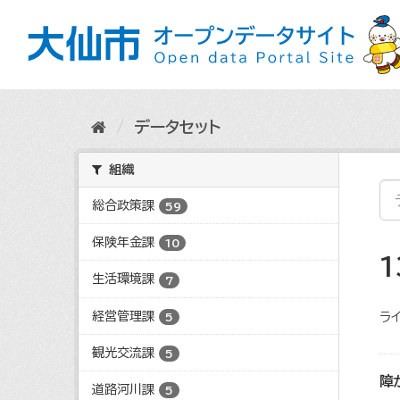
ス
キ
ッ
プ
し
て
内
データセット
容
へ
組織
総合政策課
59
保険年金課
10
生活環境課
7
経営管理課
ライ
5
観光交流課
5
障
道路河川課
5