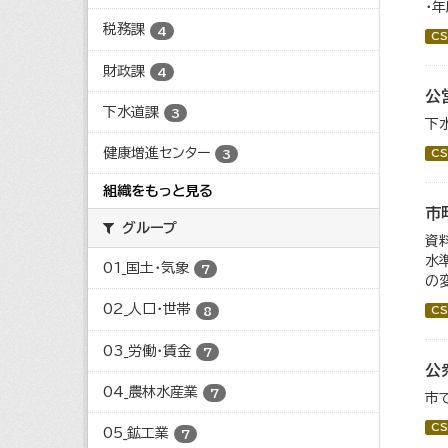
・
税務課
4
CS
財政課
4
公
下水道課
3
下
健康増進センター
CS
3
組織をもっと見る
市
グループ
資
水
01_国土・気象
7
の
02_人口・世帯
8
CS
03_労働・賃金
7
公
04_農林水産業
7
市
CS
05_鉱工業
7