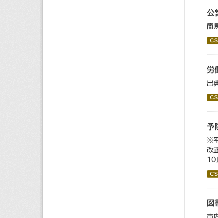
公
簡
CS
労
出
CS
予
※
改
1
CS
図
市