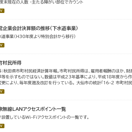
年度末現在の人数 ・主たる障がい部位でカウント
V
営企業会計決算額の推移（下水道事業）
水道事業（H30年度より特別会計から移行）
V
町村民所得
料：秋田県市町村民経済計算年報。市町村民所得は、雇用者報酬のほか、財
準等を示すものではない。数値は平成23年基準により、平成18年度から
変更により、毎年度遡及改訂を行っている。 大仙市の統計「16-2 市町村
V
衆無線LANアクセスポイント一覧
で設置しているWi-Fiアクセスポイントの一覧です。
V