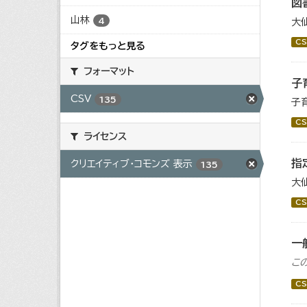
図
山林
4
大
CS
タグをもっと見る
フォーマット
子
CSV
135
子
CS
ライセンス
指
クリエイティブ・コモンズ 表示
135
大
CS
一
こ
CS