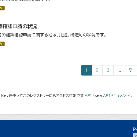
V
築確認申請の状況
内の建築確認申請に関する地域、用途、構造毎の状況です。
V
1
2
3
...
7
I Keyを使ってこのレジストリーにもアクセス可能です
API
(see
APIドキュメント
).
P