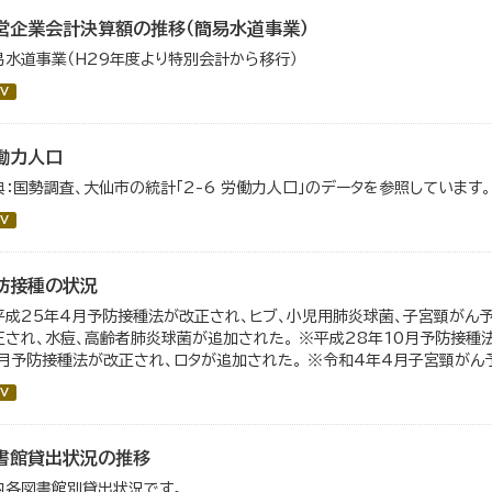
営企業会計決算額の推移（簡易水道事業）
易水道事業（H29年度より特別会計から移行）
V
働力人口
典：国勢調査、大仙市の統計「2-6 労働力人口」のデータを参照しています。
V
防接種の状況
平成25年4月予防接種法が改正され、ヒブ、小児用肺炎球菌、子宮頸がん予
正され、水痘、高齢者肺炎球菌が追加された。 ※平成28年10月予防接種
0月予防接種法が改正され、ロタが追加された。 ※令和4年4月子宮頸がん予
V
書館貸出状況の推移
内各図書館別貸出状況です。