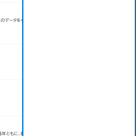
」のデータを参照しています。 令和2年から軽二輪車
各年ともに、前年１０月１日～当年９月３０日で集計。