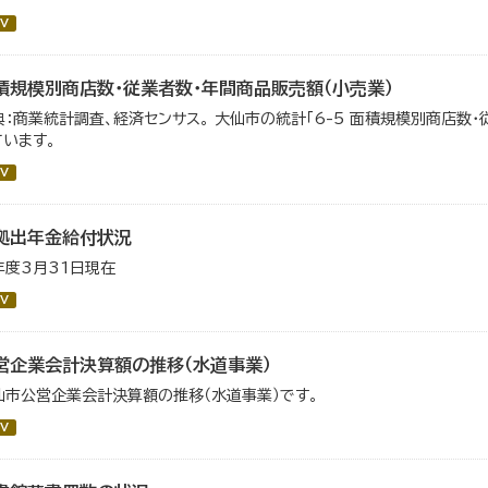
V
積規模別商店数・従業者数・年間商品販売額（小売業）
典：商業統計調査、経済センサス。 大仙市の統計「6-5 面積規模別商店数
ています。
V
拠出年金給付状況
年度3月31日現在
V
営企業会計決算額の推移（水道事業）
仙市公営企業会計決算額の推移（水道事業）です。
V