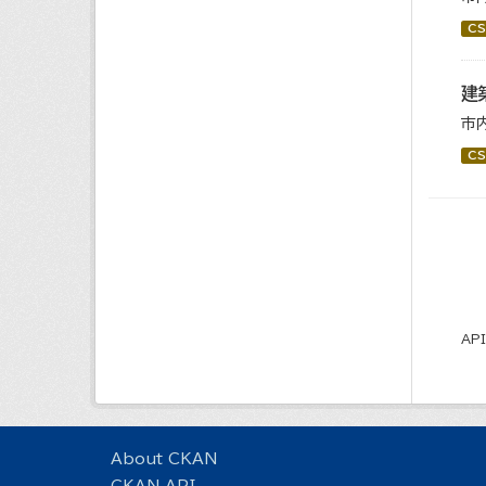
CS
建
市
CS
AP
About CKAN