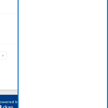
»
owered by