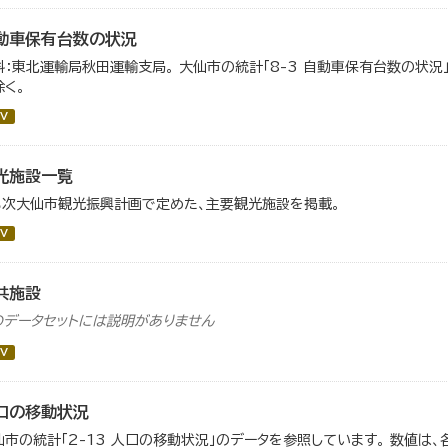
動車保有台数の状況
料：東北運輸局秋田運輸支局。 大仙市の統計「8-3 自動車保有台数の状況
除く。
V
光施設一覧
３次大仙市観光振興計画で定めた、主要観光施設を掲載。
V
共施設
のデータセットには説明がありません
V
口の移動状況
仙市の統計「2-13 人口の移動状況」のデータを参照しています。 数値は、