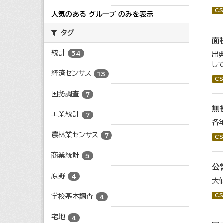
CS
人気のある グループ のみを表示
タグ
面
統計
54
出
し
経済センサス
13
CS
国勢調査
7
無
工業統計
7
各
農林業センサス
7
CS
商業統計
5
公
原野
4
大
CS
学校基本調査
4
宅地
4