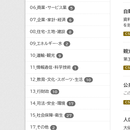
06_商業・サービス業
5
自
資
07_企業・家計・経済
6
を
08_住宅・土地・建設
8
CS
09_エネルギー・水
2
観
10_運輸・観光
9
第
11_情報通信・科学技術
1
CS
12_教育・文化・スポーツ・生活
10
公
13_行財政
10
こ
CS
14_司法・安全・環境
17
15_社会保障・衛生
27
人
17_その他
大
2