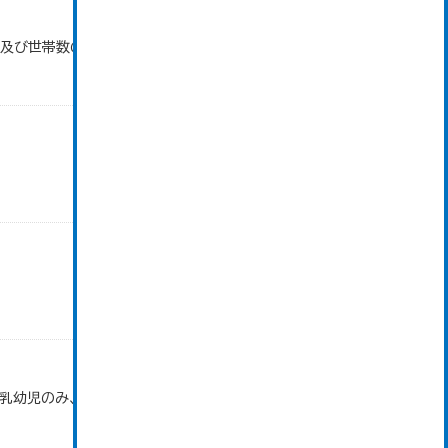
口及び世帯数の推移」のデータを参照しています。
で乳幼児のみ、平成20年度から令和元年度までは乳