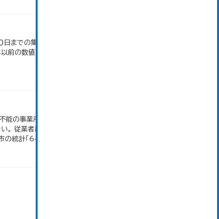
日までの集計。 大仙市の統計「2-10 秋田県年齢
4年以前の数値は合併前市町村の数値を合算したもの
付不能の事業所、卸売の商品販売額（仲立手数料を除
。 従業者総数は「個人業主」、「無給家族従業者」、
統計「6-2...