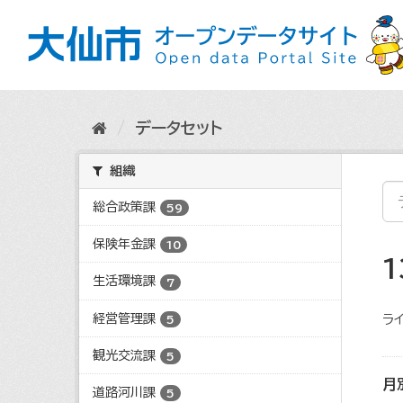
ス
キ
ッ
プ
し
て
内
データセット
容
へ
組織
総合政策課
59
保険年金課
10
生活環境課
7
経営管理課
ライ
5
観光交流課
5
月
道路河川課
5