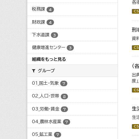
各
税務課
4
CS
財政課
4
刑
下水道課
3
資
健康増進センター
CS
3
組織をもっと見る
（
グループ
出
度
01_国土・気象
7
CS
02_人口・世帯
8
生
03_労働・賃金
7
生
04_農林水産業
7
CS
05_鉱工業
7