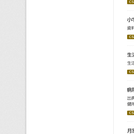
CS
小
資
CS
生
生
CS
病
出
健
CS
月