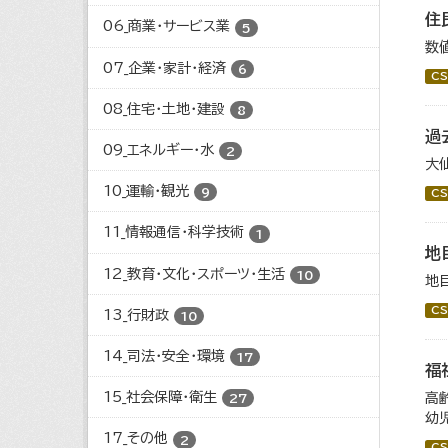
住
06_商業・サービス業
5
数
07_企業・家計・経済
6
CS
08_住宅・土地・建設
8
過
09_エネルギー・水
2
大
10_運輸・観光
9
CS
11_情報通信・科学技術
1
地
12_教育・文化・スポーツ・生活
10
地
CS
13_行財政
10
14_司法・安全・環境
17
福
15_社会保障・衛生
高
27
幼
17_その他
2
CS