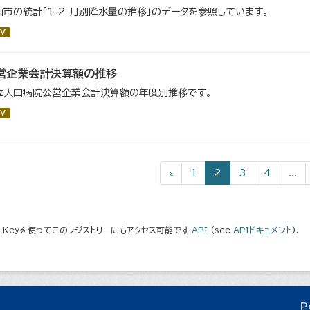
仙市の統計「1-2 月別降水量の推移」のデータを参照しています。
V
営企業会計決算額の推移
立大曲病院公営企業会計決算額の年度別推移です。
V
«
1
2
3
4
...
I Keyを使ってこのレジストリーにもアクセス可能です
API
(see
APIドキュメント
).
P