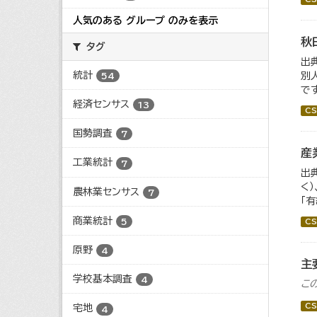
人気のある グループ のみを表示
秋
タグ
出
統計
別
54
で
経済センサス
13
CS
国勢調査
7
産
工業統計
7
出
く
農林業センサス
7
「
商業統計
5
CS
原野
4
主
学校基本調査
4
こ
CS
宅地
4