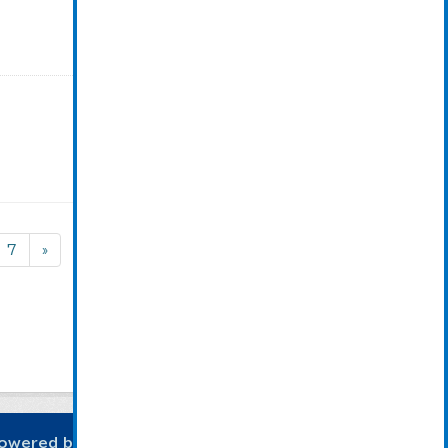
7
»
owered by