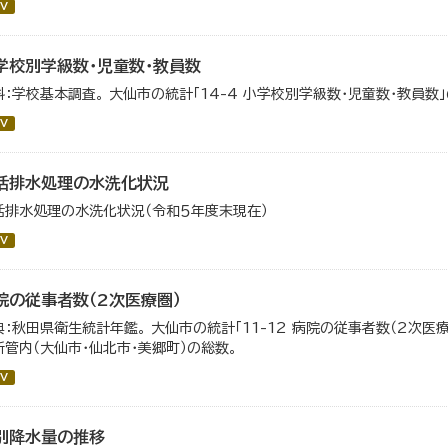
V
学校別学級数・児童数・教員数
料：学校基本調査。 大仙市の統計「14-4 小学校別学級数・児童数・教員数
V
活排水処理の水洗化状況
活排水処理の水洗化状況（令和５年度末現在）
V
院の従事者数（2次医療圏）
典：秋田県衛生統計年鑑。 大仙市の統計「11-12 病院の従事者数（2次医
所管内（大仙市・仙北市・美郷町）の総数。
V
別降水量の推移