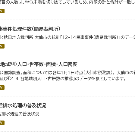
項目の人数は、単位未満を切り捨てしているため、内訳の計と合計が一致し
V
事事件処理件数（簡易裁判所）
料：秋田地方裁判所 大仙市の統計「12-14民事事件（簡易裁判所）」のデー
V
各地域別）人口・世帯数・面積・人口密度
典：国勢調査。面積については各年１月１日時点（大仙市税務課）。 大仙市の統
」及び「2-4 各地域別人口・世帯数の推移」のデータを参照しています。
V
活排水処理の普及状況
活排水処理の普及状況
V