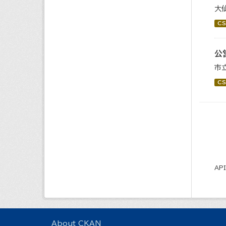
大
CS
公
市
CS
AP
About CKAN