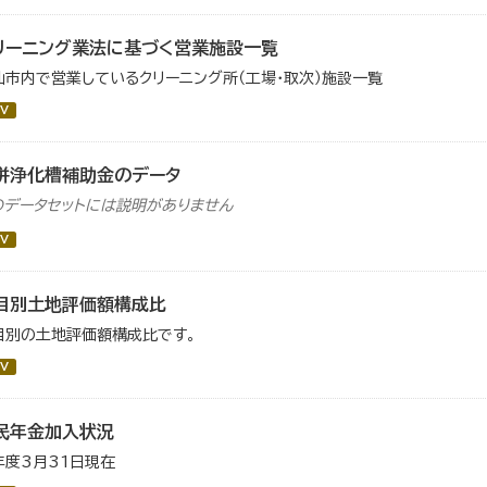
リーニング業法に基づく営業施設一覧
仙市内で営業しているクリーニング所（工場・取次）施設一覧
V
併浄化槽補助金のデータ
のデータセットには説明がありません
V
目別土地評価額構成比
目別の土地評価額構成比です。
V
民年金加入状況
年度3月31日現在