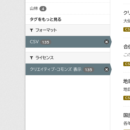
山林
4
ク
タグをもっと見る
大
CS
フォーマット
CSV
135
合
こ
ライセンス
CS
クリエイティブ・コモンズ 表示
135
地
地
CS
国
各