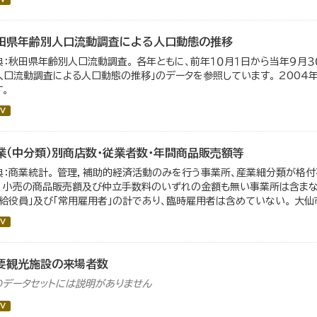
田県年齢別人口流動調査による人口動態の推移
典：秋田県年齢別人口流動調査。 各年ともに、前年１０月１日から当年９月３０
人口流動調査による人口動態の推移」のデータを参照しています。 200
す。
V
業（中分類）別商店数・従業者数・年間商品販売額等
典：商業統計。 管理，補助的経済活動のみを行う事業所、産業細分類が格
）、小売の商品販売額及び仲立手数料のいずれの金額も無い事業所は含まない
有給役員」及び「常用雇用者」の計であり、臨時雇用者は含めていない。 大仙市の
V
要観光施設の来場者数
のデータセットには説明がありません
V