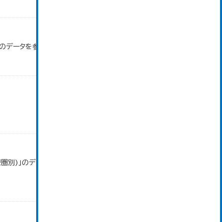
」のデータを参照しています。
療圏別)」のデータを参照しています。 数値は、大仙保