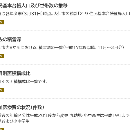
民基本台帳人口及び世帯数の推移
値は各年度末（３月３１日）時点。大仙市の統計「2-9 住民基本台帳登録人
V
去の積雪深
仙市内8か所における、積雪深の一覧（平成17年度以降、11月～3月分）
V
目別面積構成比
目別の面積構成比一覧です。
V
祉医療費の状況（件数）
齢者の年齢区分は平成20年度から変更 乳幼児・小中高生は平成19年ま
児および小中学生
V