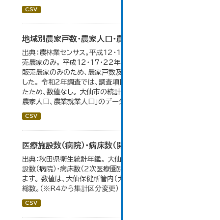
CSV
地域別農家戸数・農家人口・農業就業人口
出典：農林業センサス。平成12・17・22・27年数値は、販
売農家のみ。 平成12・17・22年の農業就業人口データが
販売農家のみのため、農家戸数及び人口も販売農家のみと
した。 令和2年調査では、調査項目・集計体系が変更となっ
たため、数値なし。 大仙市の統計「3-2 地域別農家戸数、
農家人口、農業就業人口」のデータを参照しています。
CSV
医療施設数（病院）・病床数（開設主体・保健所別）
出典：秋田県衛生統計年鑑。 大仙市の統計「11-11 医療施
設数（病院）・病床数（2次医療圏別)」のデータを参照してい
ます。 数値は、大仙保健所管内（大仙市・仙北市・美郷町）の
総数。（※R4から集計区分変更）
CSV