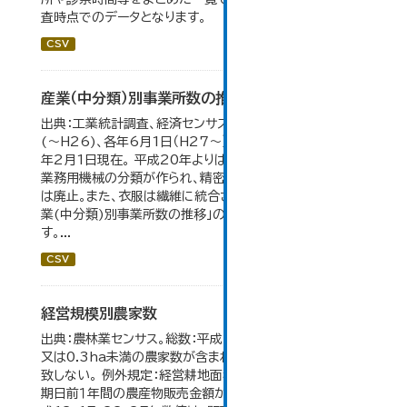
査時点でのデータとなります。
CSV
産業（中分類）別事業所数の推移
出典：工業統計調査、経済センサス。各年12月31日現在
(～H26)、各年6月1日（H27～）・平成23年のみ平成24
年2月1日現在。 平成20年よりはん用機械、生産用機械、
業務用機械の分類が作られ、精密機械、一般用機械の分類
は廃止。また、衣服は繊維に統合された。 大仙市の統計「産
業(中分類)別事業所数の推移」のデータを参照していま
す。...
CSV
経営規模別農家数
出典：農林業センサス。総数：平成7年までは、自給的農家数
又は0.3ha未満の農家数が含まれているため横の計と合
致しない。 例外規定：経営耕地面積が0.3ha未満で、調査
期日前１年間の農産物販売金額が50万円以上の農家。 平