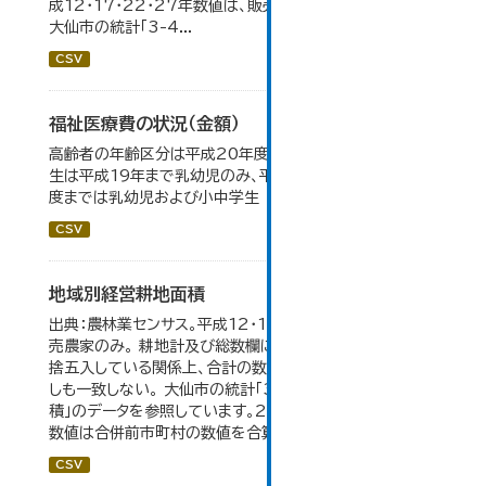
成12・17・22・27年数値は、販売農家のみが調査対象。
大仙市の統計「3-4...
CSV
福祉医療費の状況（金額）
高齢者の年齢区分は平成20年度から変更 乳幼児・小中高
生は平成19年まで乳幼児のみ、平成20年度から令和元年
度までは乳幼児および小中学生
CSV
地域別経営耕地面積
出典：農林業センサス。平成12・17・22・27年数値は、販
売農家のみ。 耕地計及び総数欄については、1ha未満を四
捨五入している関係上、合計の数値と内訳の加算値は必ず
しも一致しない。 大仙市の統計「3-5 地域別経営耕地面
積」のデータを参照しています。2005年以前の「市内全域」
数値は合併前市町村の数値を合算したものです。
CSV