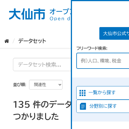
ス
キ
ッ
プ
し
て
大仙市公式
内
データセット
容
フリーワード検索
へ
並び順
一覧から探す
135 件のデータセットが見
分野別に探す
つかりました