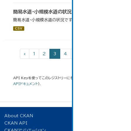
簡易水道・小規模水道の状況
簡易水道・小規模水道の状況です。
CSV
«
1
2
3
4
5
...
7
»
API Keyを使ってこのレジストリーにもアクセス可能です
API
(see
APIドキュメント
).
About CKAN
CKAN API
CKANアソシエーション