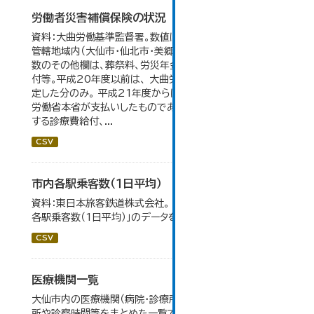
労働者災害補償保険の状況
資料：大曲労働基準監督署。数値は大曲労働基準監督署の
管轄地域内（大仙市・仙北市・美郷町）の合計。 保険給付件
数のその他欄は、葬祭料、労災年金受給者への介護補償給
付等。平成20年度以前は、 大曲労働基準監督署が支給決
定した分のみ。 平成21年度からは、業務集中化により厚生
労働省本省が支払いしたものであり、指定医療機関等に対
する診療費給付、...
CSV
市内各駅乗客数（１日平均）
資料：東日本旅客鉄道株式会社。 大仙市の統計「8-2 市内
各駅乗客数（1日平均）」のデータを参照しています。
CSV
医療機関一覧
大仙市内の医療機関（病院・診療所・歯科診療所・薬局）の住
所や診察時間等をまとめた一覧です。 令和６年１月１日調