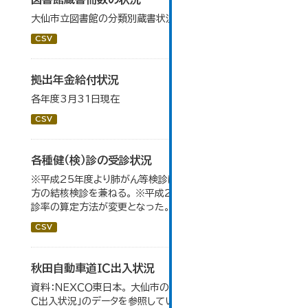
大仙市立図書館の分類別蔵書状況です。
CSV
拠出年金給付状況
各年度3月31日現在
CSV
各種健（検）診の受診状況
※平成25年度より肺がん等検診については65歳以上の
方の結核検診を兼ねる。 ※平成28年度分よりがん検診受
診率の算定方法が変更となった。
CSV
秋田自動車道ＩＣ出入状況
資料：ＮＥＸＣＯ東日本。 大仙市の統計「8-1 秋田自動車道Ｉ
Ｃ出入状況」のデータを参照しています。