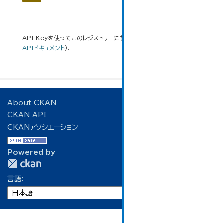
API Keyを使ってこのレジストリーにもアクセス可能です
API
(see
APIドキュメント
).
About CKAN
CKAN API
CKANアソシエーション
Powered by
言語