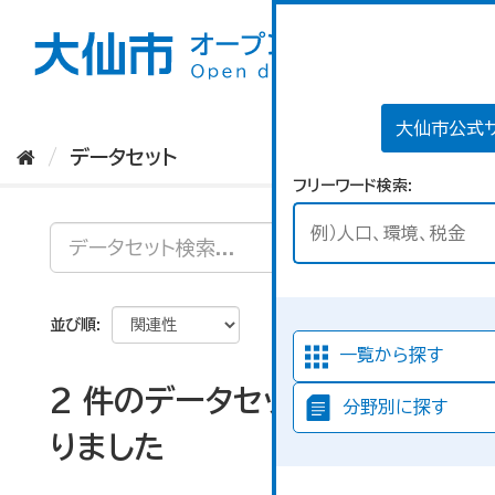
ス
キ
ッ
プ
し
て
大仙市公式
内
データセット
容
フリーワード検索
へ
並び順
一覧から探す
2 件のデータセットが見つか
分野別に探す
りました