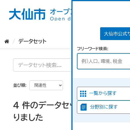
ス
キ
ッ
プ
し
て
大仙市公式
内
データセット
容
フリーワード検索
へ
並び順
一覧から探す
4 件のデータセットが見つか
分野別に探す
りました