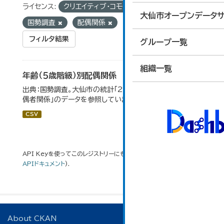
ライセンス:
クリエイティブ・コモンズ 表示
タグ:
大仙市オープンデータサ
国勢調査
配偶関係
フィルタ結果
グループ一覧
組織一覧
年齢（５歳階級）別配偶関係
出典：国勢調査。大仙市の統計「2-12 年齢（5歳階級）別配
偶者関係」のデータを参照しています。
CSV
API Keyを使ってこのレジストリーにもアクセス可能です
API
(see
APIドキュメント
).
About CKAN