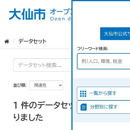
ス
キ
ッ
プ
し
て
大仙市公式
内
データセット
容
フリーワード検索
へ
並び順
一覧から探す
1 件のデータセットが見つか
分野別に探す
りました