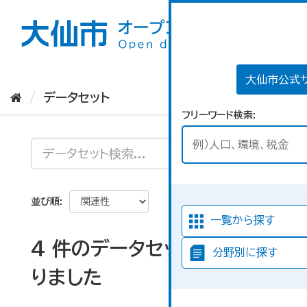
ス
キ
ッ
プ
し
て
大仙市公式
内
データセット
容
フリーワード検索
へ
並び順
一覧から探す
4 件のデータセットが見つか
分野別に探す
りました