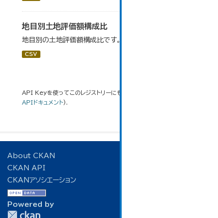
地目別土地評価額構成比
地目別の土地評価額構成比です。
CSV
API Keyを使ってこのレジストリーにもアクセス可能です
API
(see
APIドキュメント
).
About CKAN
CKAN API
CKANアソシエーション
Powered by