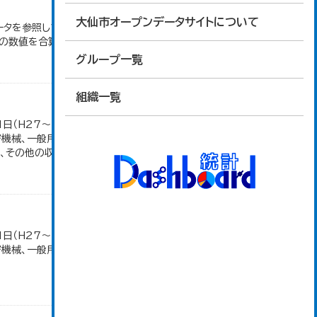
大仙市オープンデータサイトについて
ータを参照しています。 2007年以前は「生産額」を
の数値を合算したものです。
グループ一覧
組織一覧
1日（H27～）・平成23年のみ平成24年2月1日現
密機械、一般用機械の分類は廃止。また、衣服は繊維
その他の収入額の合計。...
1日（H27～）・平成23年のみ平成24年2月1日現
密機械、一般用機械の分類は廃止。また、衣服は繊維