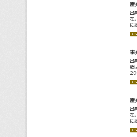
産
出
在
に統
CS
事
出
数
2
CS
産
出
在
に
CS