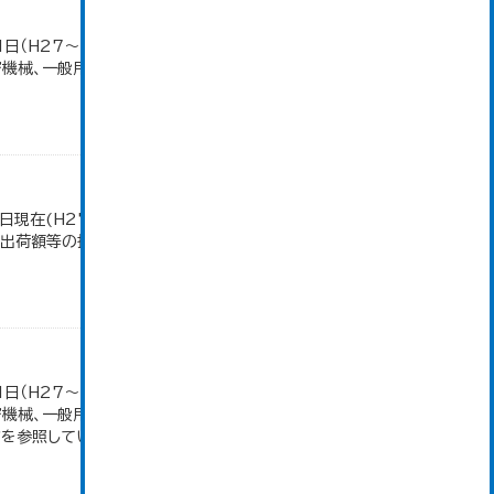
1日（H27～）・平成23年のみ平成24年2月1日現
密機械、一般用機械の分類は廃止。また、衣服は繊維
日現在(H27～)。 平成23年のみ事業所数、従業者
造品出荷額等の推移」のデータを参照しています。
1日（H27～）・平成23年のみ平成24年2月1日現
密機械、一般用機械の分類は廃止。また、衣服は繊維
参照しています。...