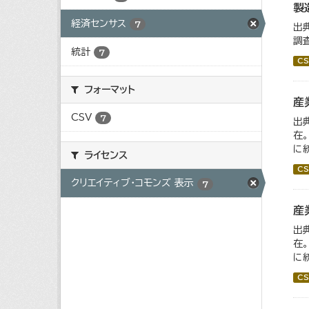
製
経済センサス
7
出
調
統計
7
CS
フォーマット
産
CSV
7
出
在
に
ライセンス
CS
クリエイティブ・コモンズ 表示
7
産
出
在
に
CS