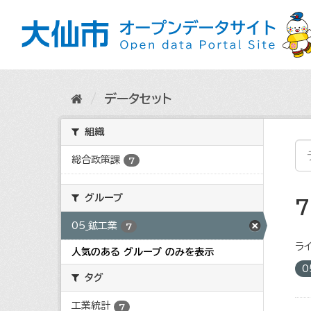
ス
キ
ッ
プ
し
て
内
データセット
容
へ
組織
総合政策課
7
グループ
05_鉱工業
7
ライ
人気のある グループ のみを表示
0
タグ
工業統計
7