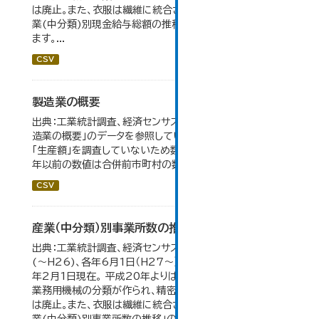
は廃止。また、衣服は繊維に統合された。 大仙市の統計「産
業(中分類)別現金給与総額の推移」のデータを参照してい
ます。...
CSV
製造業の概要
出典：工業統計調査、経済センサス。 大仙市の統計「5-7 製
造業の概要」のデータを参照しています。 2007年以前は
「生産額」を調査していないため数値はありません。 2004
年以前の数値は合併前市町村の数値を合算したものです。
CSV
産業（中分類）別事業所数の推移
出典：工業統計調査、経済センサス。各年12月31日現在
(～H26)、各年6月1日（H27～）・平成23年のみ平成24
年2月1日現在。 平成20年よりはん用機械、生産用機械、
業務用機械の分類が作られ、精密機械、一般用機械の分類
は廃止。また、衣服は繊維に統合された。 大仙市の統計「産