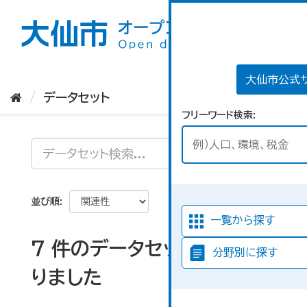
ス
キ
ッ
プ
し
て
大仙市公式
内
データセット
容
フリーワード検索
へ
並び順
一覧から探す
7 件のデータセットが見つか
分野別に探す
りました