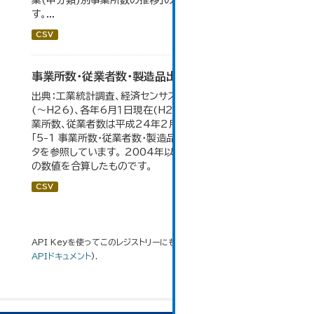
業(中分類)別事業所数の推移」のデータを参照していま
す。...
CSV
事業所数・従業者数・製造品出荷額等の推移
出典：工業統計調査、経済センサス。各年12月31日現在
(～H26)、各年6月１日現在(H27～)。 平成23年のみ事
業所数、従業者数は平成24年2月1日現在。 大仙市の統計
「5-1 事業所数・従業者数・製造品出荷額等の推移」のデー
タを参照しています。 2004年以前の数値は合併前市町村
の数値を合算したものです。
CSV
API Keyを使ってこのレジストリーにもアクセス可能です
API
(see
APIドキュメント
).