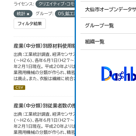
ライセンス:
クリエイティブ・コモンズ 表示
タグ:
大仙市オープンデータサ
統計
グループ:
05_鉱工業
フィルタ結果
グループ一覧
組織一覧
産業（中分類）別原材料使用額等の推移
出典：工業統計調査、経済センサス。 各年12月31日現在
(～H26)、各年6月1日（H27～）・平成23年のみ平成24
年2月1日現在。 平成20年よりはん用機械、生産用機械、
業務用機械の分類が作られ、精密機械、一般用機械の分類
は廃止。また、衣服は繊維に統合された。...
CSV
産業（中分類）別従業者数の推移
出典：工業統計調査、経済センサス。 各年12月31日現在
(～H26)、各年6月1日（H27～）・平成23年のみ平成24
年2月1日現在。 平成20年よりはん用機械、生産用機械、
業務用機械の分類が作られ、精密機械、一般用機械の分類