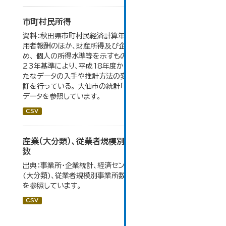
市町村民所得
資料：秋田県市町村民経済計算年報。市町村民所得は、雇
用者報酬のほか、財産所得及び企業所得も含んでいるた
め、 個人の所得水準等を示すものではない。数値は平成
23年基準により、平成18年度から作成されたもので、 新
たなデータの入手や推計方法の変更により、毎年度遡及改
訂を行っている。 大仙市の統計「16-2 市町村民所得」の
データを参照しています。
CSV
産業（大分類）、従業者規模別事業所数及び従業者
数
出典：事業所・企業統計、経済センサス。大仙市の統計「産業
(大分類)、従業者規模別事業所数及び従業者数」のデータ
を参照しています。
CSV