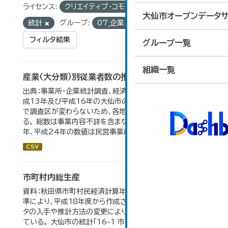
ライセンス:
クリエイティブ・コモンズ 表示
タグ:
大仙市オープンデータサ
統計
グループ:
07_企業・家計・経済
フィルタ結果
グループ一覧
組織一覧
産業（大分類）別従業者数の推移
出典：事業所・企業統計調査、経済センサス。 平成11年、平
成13年及び平成16年の大仙市の数値は、合併前、合併後
で調査区が変わらないため、各地域の数値を合算してい
る。 総数は事業内容不詳を含まない。平成11年、平成16
年、平成24年の数値は民営事業所のみの数値。...
CSV
市町村内総生産
資料：秋田県市町村民経済計算年報。数値は平成23年基
準により、平成18年度から作成されたもので、 新たなデー
タの入手や推計方法の変更により、毎年度遡及改訂を行っ
ている。 大仙市の統計「16-1 市町村内総生産」のデータを