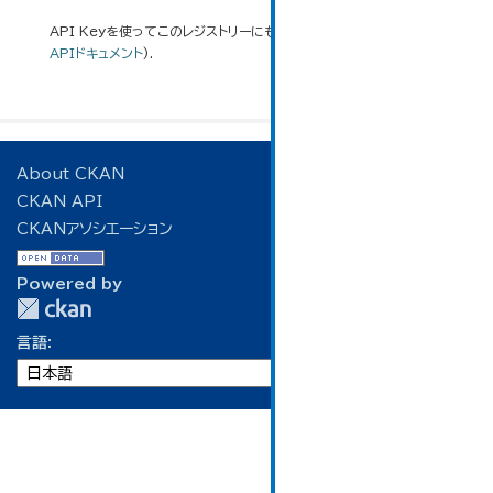
API Keyを使ってこのレジストリーにもアクセス可能です
API
(see
APIドキュメント
).
About CKAN
CKAN API
CKANアソシエーション
Powered by
言語