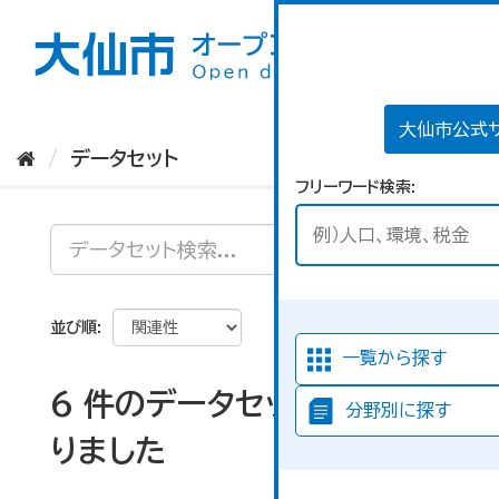
ス
キ
ッ
プ
し
て
大仙市公式
内
データセット
容
フリーワード検索
へ
並び順
一覧から探す
6 件のデータセットが見つか
分野別に探す
りました