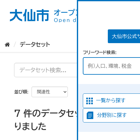
ス
キ
ッ
プ
し
て
大仙市公式
内
データセット
容
フリーワード検索
へ
並び順
一覧から探す
7 件のデータセットが見つか
分野別に探す
りました