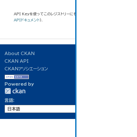
API Keyを使ってこのレジストリーにもアクセス可能です
API
(see
APIドキュメント
).
About CKAN
CKAN API
CKANアソシエーション
Powered by
言語