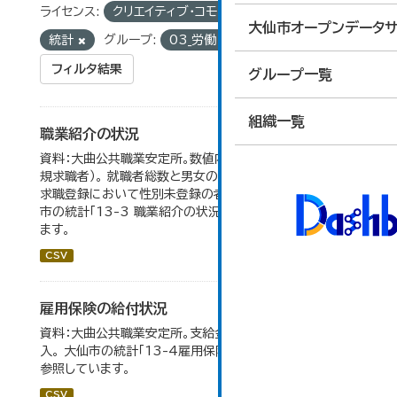
ライセンス:
クリエイティブ・コモンズ 表示
タグ:
大仙市オープンデータサ
統計
グループ:
03_労働・賃金
フィルタ結果
グループ一覧
組織一覧
職業紹介の状況
資料：大曲公共職業安定所。数値内の就職率は（就職者/新
規求職者）。 就職者総数と男女の合計が一致しないのは、
求職登録において性別未登録の者も含まれるため。 大仙
市の統計「13-3 職業紹介の状況」のデータを参照してい
ます。
CSV
雇用保険の給付状況
資料：大曲公共職業安定所。支給金額の千円未満は四捨五
入。 大仙市の統計「13-4雇用保険の給付状況」のデータを
参照しています。
CSV