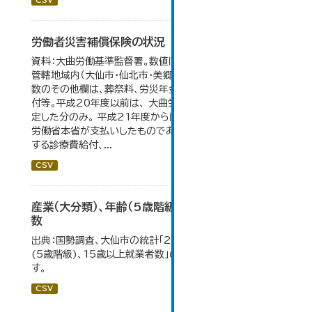
CSV
労働者災害補償保険の状況
資料：大曲労働基準監督署。数値は大曲労働基準監督署の
管轄地域内（大仙市・仙北市・美郷町）の合計。 保険給付件
数のその他欄は、葬祭料、労災年金受給者への介護補償給
付等。平成20年度以前は、 大曲労働基準監督署が支給決
定した分のみ。 平成21年度からは、業務集中化により厚生
労働省本省が支払いしたものであり、指定医療機関等に対
する診療費給付、...
CSV
産業（大分類）、年齢（5歳階級）、15歳以上就業者
数
出典：国勢調査、大仙市の統計「2-7 産業(大分類)、年齢
(5歳階級)、15歳以上就業者数」のデータを参照していま
す。
CSV