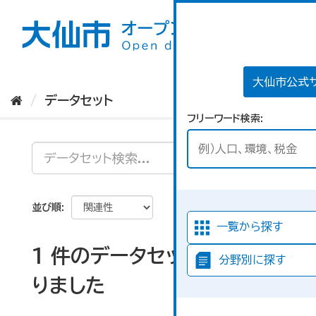
ス
キ
ッ
プ
し
て
大仙市公式
内
データセット
容
フリーワード検索
へ
並び順
一覧から探す
1 件のデータセットが見つか
分野別に探す
りました