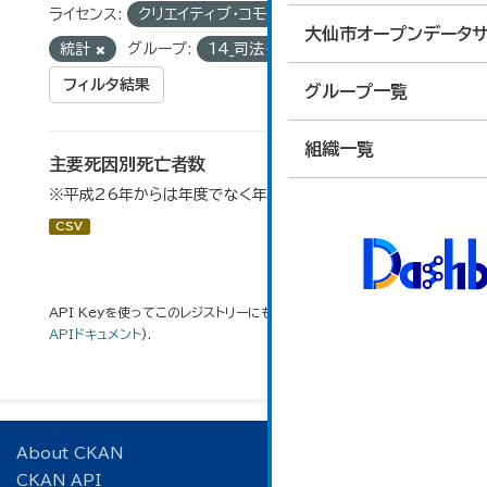
ライセンス:
クリエイティブ・コモンズ 表示
タグ:
大仙市オープンデータサ
統計
グループ:
14_司法・安全・環境
フィルタ結果
グループ一覧
組織一覧
主要死因別死亡者数
※平成26年からは年度でなく年単位で算出している。
CSV
API Keyを使ってこのレジストリーにもアクセス可能です
API
(see
APIドキュメント
).
About CKAN
CKAN API