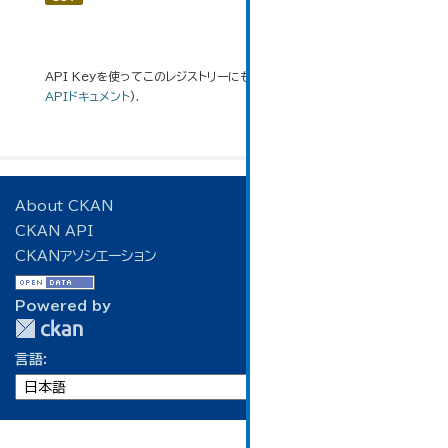
API Keyを使ってこのレジストリーにもアクセス可能です
API
(see
APIドキュメント
).
About CKAN
CKAN API
CKANアソシエーション
Powered by
言語