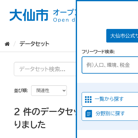
ス
キ
ッ
プ
し
て
大仙市公式
内
データセット
容
フリーワード検索
へ
並び順
一覧から探す
2 件のデータセットが見つか
分野別に探す
りました