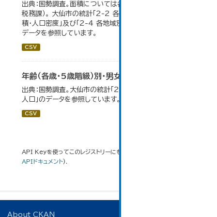
出典：国勢調査。面積については各年１月１日時点（大仙市
税務課）。 大仙市の統計「2-2 各地域別人口・人口増減・面
積・人口密度」及び「2-4 各地域別人口・世帯数の推移」の
データを参照しています。
CSV
年齢（各歳・5歳階級）別・男女別人口
出典：国勢調査。大仙市の統計「2-1 年齢（各歳）別・男女別
人口」のデータを参照しています。
CSV
API Keyを使ってこのレジストリーにもアクセス可能です
API
(see
APIドキュメント
).
About CKAN