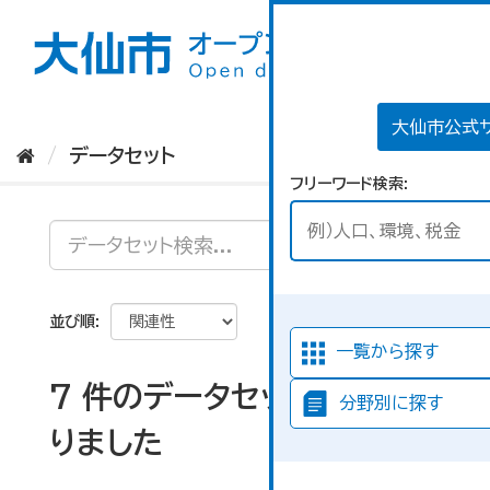
ス
キ
ッ
プ
し
て
大仙市公式
内
データセット
容
フリーワード検索
へ
並び順
一覧から探す
7 件のデータセットが見つか
分野別に探す
りました