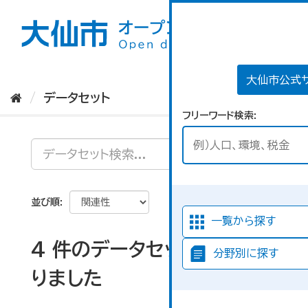
ス
キ
ッ
プ
し
て
大仙市公式
内
データセット
容
フリーワード検索
へ
並び順
一覧から探す
4 件のデータセットが見つか
分野別に探す
りました