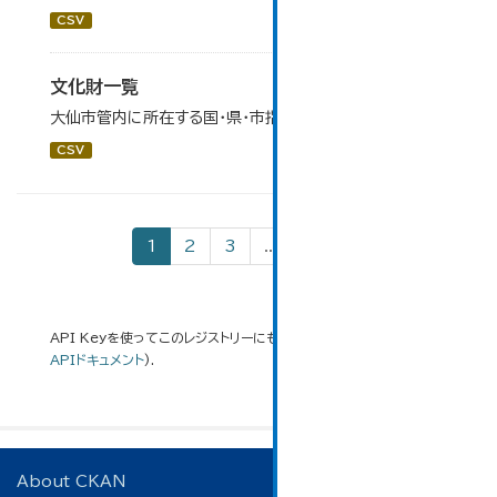
CSV
文化財一覧
大仙市管内に所在する国・県・市指定等文化財の一覧です。
CSV
1
2
3
...
8
»
API Keyを使ってこのレジストリーにもアクセス可能です
API
(see
APIドキュメント
).
About CKAN