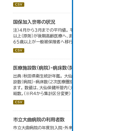
CSV
国保加入世帯の状況
注）４月から３月までの平均値。 平成２０年４月から、７５歳
以上（原則）が後期高齢医療へ、また、退職被保険者のうち
６５歳以上が一般被保険者へ移行。
CSV
医療施設数（病院）・病床数（開設主体・保健所別）
出典：秋田県衛生統計年鑑。 大仙市の統計「11-11 医療施
設数（病院）・病床数（2次医療圏別)」のデータを参照してい
ます。 数値は、大仙保健所管内（大仙市・仙北市・美郷町）の
総数。（※R4から集計区分変更）
CSV
市立大曲病院の利用者数
市立大曲病院の年度別入院・外来患者数です。