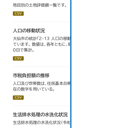
地目別の土地評価額一覧です。
CSV
人口の移動状況
大仙市の統計「2-13 人口の移動状況」のデータを参照し
ています。 数値は、各年ともに、前年１０月１日～当年９月３
０日で集計。
CSV
市税負担額の推移
人口及び世帯数は、住民基本台帳月報における各年度末現
在の数字を用いている。
CSV
生活排水処理の水洗化状況
生活排水処理の水洗化状況（令和５年度末現在）