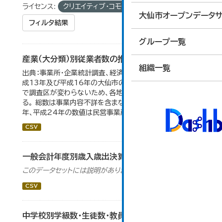
ライセンス:
クリエイティブ・コモンズ 表示
大仙市オープンデータサ
フィルタ結果
グループ一覧
産業（大分類）別従業者数の推移
組織一覧
出典：事業所・企業統計調査、経済センサス。 平成11年、平
成13年及び平成16年の大仙市の数値は、合併前、合併後
で調査区が変わらないため、各地域の数値を合算してい
る。 総数は事業内容不詳を含まない。平成11年、平成16
年、平成24年の数値は民営事業所のみの数値。...
CSV
一般会計年度別歳入歳出決算額の推移
このデータセットには説明がありません
CSV
中学校別学級数・生徒数・教員数