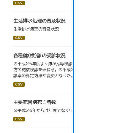
CSV
生活排水処理の普及状況
生活排水処理の普及状況
CSV
各種健（検）診の受診状況
※平成25年度より肺がん等検診については65歳以上の
方の結核検診を兼ねる。 ※平成28年度分よりがん検診受
診率の算定方法が変更となった。
CSV
主要死因別死亡者数
※平成26年からは年度でなく年単位で算出している。
CSV