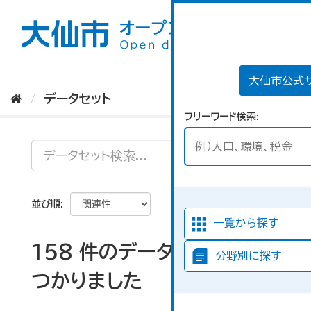
ス
キ
ッ
プ
し
て
大仙市公式
内
データセット
容
フリーワード検索
へ
並び順
一覧から探す
158 件のデータセットが見
分野別に探す
つかりました