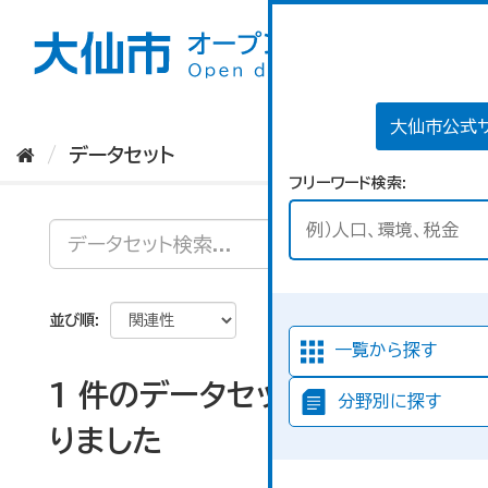
ス
キ
ッ
プ
し
て
大仙市公式
内
データセット
容
フリーワード検索
へ
並び順
一覧から探す
1 件のデータセットが見つか
分野別に探す
りました