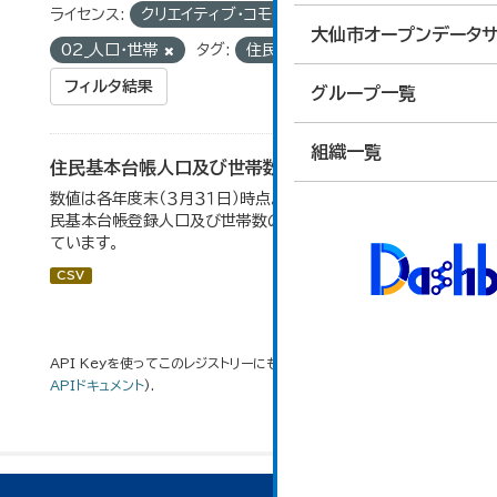
ライセンス:
クリエイティブ・コモンズ 表示
グループ:
大仙市オープンデータサ
02_人口・世帯
タグ:
住民基本台帳
フィルタ結果
グループ一覧
組織一覧
住民基本台帳人口及び世帯数の推移
数値は各年度末（３月３１日）時点。大仙市の統計「2-9 住
民基本台帳登録人口及び世帯数の推移」のデータを参照し
ています。
CSV
API Keyを使ってこのレジストリーにもアクセス可能です
API
(see
APIドキュメント
).