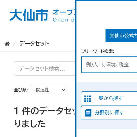
ス
キ
ッ
プ
し
て
大仙市公式
内
データセット
容
フリーワード検索
へ
並び順
一覧から探す
1 件のデータセットが見つか
分野別に探す
りました