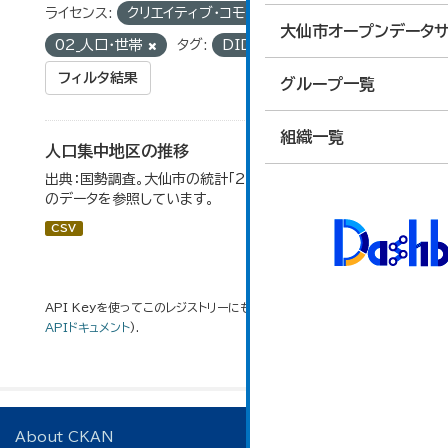
ライセンス:
クリエイティブ・コモンズ 表示
グループ:
大仙市オープンデータサ
02_人口・世帯
タグ:
DID地区
フィルタ結果
グループ一覧
組織一覧
人口集中地区の推移
出典：国勢調査。大仙市の統計「2-3 人口集中地区の推移」
のデータを参照しています。
CSV
API Keyを使ってこのレジストリーにもアクセス可能です
API
(see
APIドキュメント
).
About CKAN