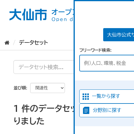
ス
キ
ッ
プ
し
て
大仙市公式
内
データセット
容
フリーワード検索
へ
並び順
一覧から探す
1 件のデータセットが見つか
分野別に探す
りました