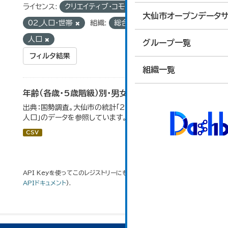
ライセンス:
クリエイティブ・コモンズ 表示
グループ:
大仙市オープンデータサ
02_人口・世帯
組織:
総合政策課
タグ:
人口
グループ一覧
フィルタ結果
組織一覧
年齢（各歳・5歳階級）別・男女別人口
出典：国勢調査。大仙市の統計「2-1 年齢（各歳）別・男女別
人口」のデータを参照しています。
CSV
API Keyを使ってこのレジストリーにもアクセス可能です
API
(see
APIドキュメント
).