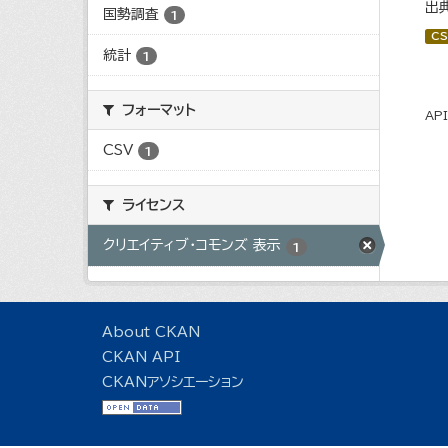
出
国勢調査
1
CS
統計
1
フォーマット
AP
CSV
1
ライセンス
クリエイティブ・コモンズ 表示
1
About CKAN
CKAN API
CKANアソシエーション