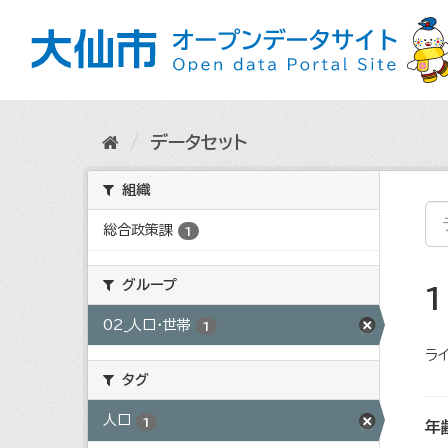
ス
キ
ッ
プ
し
て
内
データセット
容
へ
組織
総合政策課
1
グループ
02_人口・世帯
1
ライ
タグ
人口
1
年