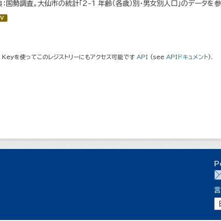
典：国勢調査。大仙市の統計「2-1 年齢（各歳）別・男女別人口」のデータを
V
I Keyを使ってこのレジストリーにもアクセス可能です
API
(see
APIドキュメント
).
P
言