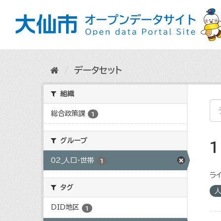
ス
キ
ッ
プ
し
て
内
データセット
容
へ
組織
総合政策課
1
グループ
02_人口・世帯
1
ライ
タグ
DID地区
1