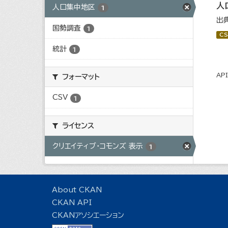
人
人口集中地区
1
出
国勢調査
1
CS
統計
1
AP
フォーマット
CSV
1
ライセンス
クリエイティブ・コモンズ 表示
1
About CKAN
CKAN API
CKANアソシエーション