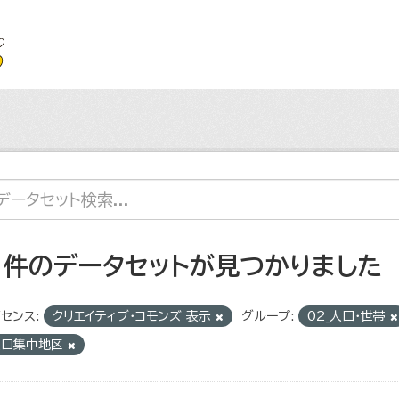
1 件のデータセットが見つかりました
センス:
クリエイティブ・コモンズ 表示
グループ:
02_人口・世帯
人口集中地区