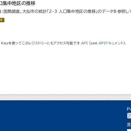
口集中地区の推移
典：国勢調査。大仙市の統計「2-3 人口集中地区の推移」のデータを参照し
V
I Keyを使ってこのレジストリーにもアクセス可能です
API
(see
APIドキュメント
).
P
言