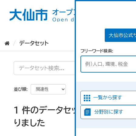
ス
キ
ッ
プ
し
て
大仙市公式
内
データセット
容
フリーワード検索
へ
並び順
一覧から探す
1 件のデータセットが見つか
分野別に探す
りました