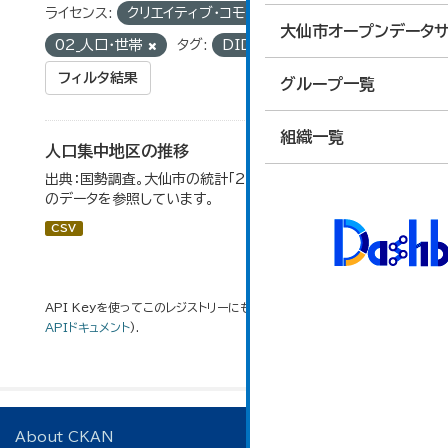
ライセンス:
クリエイティブ・コモンズ 表示
グループ:
大仙市オープンデータサ
02_人口・世帯
タグ:
DID地区
フィルタ結果
グループ一覧
組織一覧
人口集中地区の推移
出典：国勢調査。大仙市の統計「2-3 人口集中地区の推移」
のデータを参照しています。
CSV
API Keyを使ってこのレジストリーにもアクセス可能です
API
(see
APIドキュメント
).
About CKAN