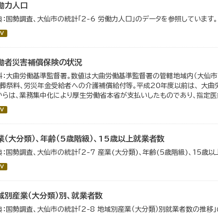
働力人口
典：国勢調査、大仙市の統計「2-6 労働力人口」のデータを参照しています。
V
働者災害補償保険の状況
料：大曲労働基準監督署。数値は大曲労働基準監督署の管轄地域内（大仙市・
、葬祭料、労災年金受給者への介護補償給付等。平成20年度以前は、 大曲
からは、業務集中化により厚生労働省本省が支払いしたものであり、指定医療
V
業（大分類）、年齢（5歳階級）、15歳以上就業者数
典：国勢調査、大仙市の統計「2-7 産業(大分類)、年齢(5歳階級)、15歳
V
域別産業（大分類）別、就業者数
典：国勢調査、大仙市の統計「2-8 地域別産業（大分類）別就業者数の推移