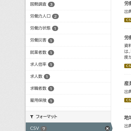
労
国勢調査
3
出
労働力人口
2
CS
労働力状態
1
労
労働災害
1
資
は
就業者数
1
度
求人倍率
1
CS
求人数
1
産
求職者数
1
出
雇用保険
CS
1
フォーマット
地
出
CSV
7