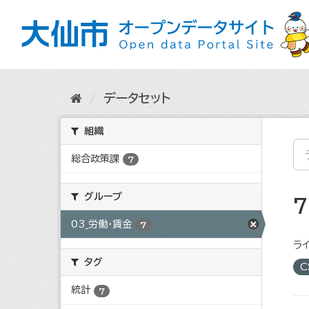
ス
キ
ッ
プ
し
て
内
データセット
容
へ
組織
総合政策課
7
グループ
03_労働・賃金
7
ライ
タグ
C
統計
7