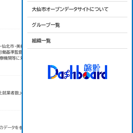
大仙市オープンデータサイトについて
グループ一覧
組織一覧
仙北市・美郷町）の合計。 保険給付件数のその他欄
労働基準監督署が支給決定した分のみ。 平成21年
機関等に対する診療費給付、...
以上就業者数」のデータを参照しています。
」のデータを参照しています。