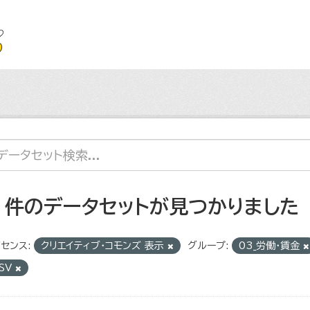
7 件のデータセットが見つかりました
センス:
クリエイティブ・コモンズ 表示
グループ:
03_労働・賃金
SV