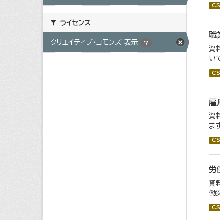
CS
ライセンス
職
クリエイティブ・コモンズ 表示
7
資
い
CS
雇
資
ます
CS
労
資
働
CS