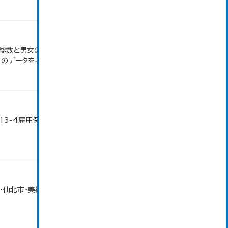
者総数と男女の合計が一致しないのは、求職登録にお
」のデータを参照しています。
13-4雇用保険の給付状況」のデータを参照してい
北市・美郷町）の合計。 大仙市の統計「13-1 労