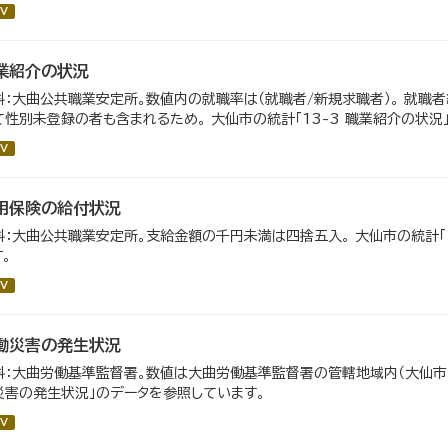
V
業紹介の状況
料：大曲公共職業安定所。数値内の就職率は（就職者/新規求職者）。 就職
て性別未登録の者も含まれるため。 大仙市の統計「13-3 職業紹介の状況
V
用保険の給付状況
料：大曲公共職業安定所。支給金額の千円未満は四捨五入。 大仙市の統計「
。
V
働災害の発生状況
料：大曲労働基準監督署。数値は大曲労働基準監督署の管轄地域内（大仙市・仙
災害の発生状況」のデータを参照しています。
V