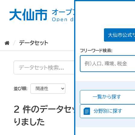
ス
キ
ッ
プ
し
て
大仙市公式
内
データセット
容
フリーワード検索
へ
並び順
一覧から探す
2 件のデータセットが見つか
分野別に探す
りました