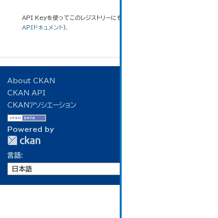
API Keyを使ってこのレジストリーにもアクセス可能です
API
(see
APIドキュメント
).
About CKAN
CKAN API
CKANアソシエーション
Powered by
言語