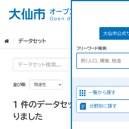
ス
キ
ッ
プ
し
て
大仙市公式
内
データセット
容
フリーワード検索
へ
並び順
一覧から探す
1 件のデータセットが見つか
分野別に探す
りました