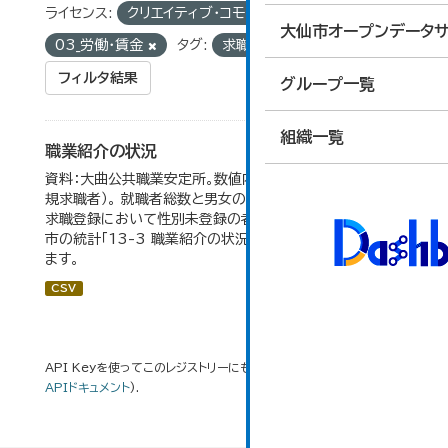
ライセンス:
クリエイティブ・コモンズ 表示
グループ:
大仙市オープンデータサ
03_労働・賃金
タグ:
求職者数
フィルタ結果
グループ一覧
組織一覧
職業紹介の状況
資料：大曲公共職業安定所。数値内の就職率は（就職者/新
規求職者）。 就職者総数と男女の合計が一致しないのは、
求職登録において性別未登録の者も含まれるため。 大仙
市の統計「13-3 職業紹介の状況」のデータを参照してい
ます。
CSV
API Keyを使ってこのレジストリーにもアクセス可能です
API
(see
APIドキュメント
).