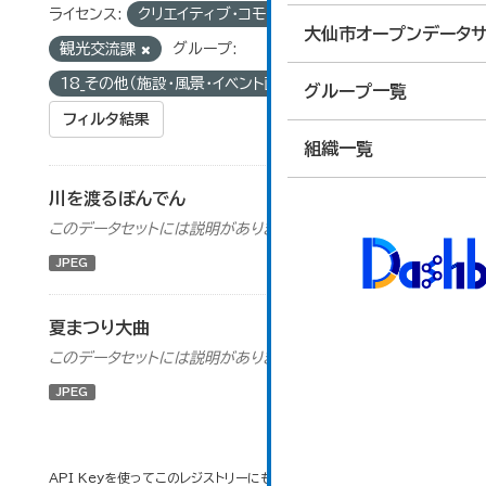
ライセンス:
クリエイティブ・コモンズ 表示
組織:
大仙市オープンデータサ
観光交流課
グループ:
18_その他（施設・風景・イベント画像）
グループ一覧
フィルタ結果
組織一覧
川を渡るぼんでん
このデータセットには説明がありません
JPEG
夏まつり大曲
このデータセットには説明がありません
JPEG
API Keyを使ってこのレジストリーにもアクセス可能です
API
(see