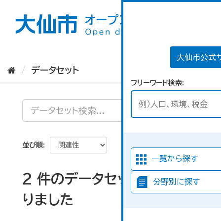
ス
キ
ッ
プ
し
て
大仙市公式
内
データセット
容
フリーワード検索
へ
並び順
一覧から探す
2 件のデータセットが見つか
分野別に探す
りました