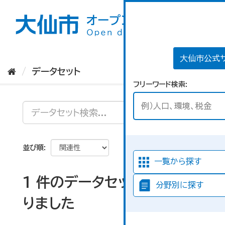
ス
キ
ッ
プ
し
て
大仙市公式
内
データセット
容
フリーワード検索
へ
並び順
一覧から探す
1 件のデータセットが見つか
分野別に探す
りました