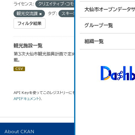
ライセンス:
クリエイティブ・コモンズ 表示
組織:
大仙市オープンデータサ
観光交流課
タグ:
スキー場
文化財
フィルタ結果
グループ一覧
組織一覧
観光施設一覧
第３次大仙市観光振興計画で定めた、主要観光施設を掲
載。
CSV
API Keyを使ってこのレジストリーにもアクセス可能です
API
(see
APIドキュメント
).
About CKAN