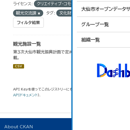
ライセンス:
クリエイティブ・コモンズ 表示
組織:
大仙市オープンデータサ
観光交流課
タグ:
文化財
フィルタ結果
グループ一覧
組織一覧
観光施設一覧
第３次大仙市観光振興計画で定めた、主要観光施設を掲
載。
CSV
API Keyを使ってこのレジストリーにもアクセス可能です
API
(see
APIドキュメント
).
About CKAN