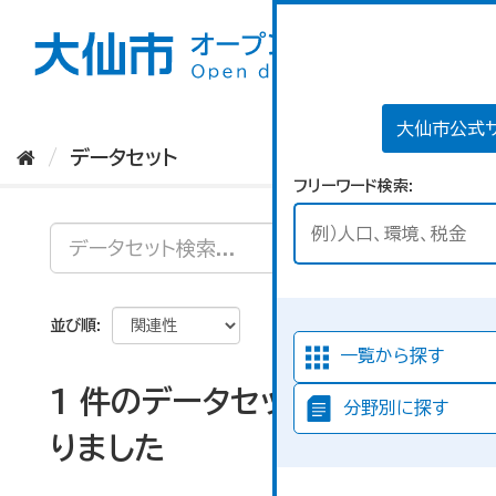
ス
キ
ッ
プ
し
て
大仙市公式
内
データセット
容
フリーワード検索
へ
並び順
一覧から探す
1 件のデータセットが見つか
分野別に探す
りました