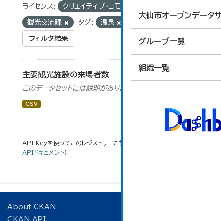
ライセンス:
クリエイティブ・コモンズ 表示
組織:
大仙市オープンデータサ
観光交流課
タグ:
温泉
物部長穂
フィルタ結果
グループ一覧
組織一覧
主要観光施設の来場者数
このデータセットには説明がありません
CSV
API Keyを使ってこのレジストリーにもアクセス可能です
API
(see
APIドキュメント
).
About CKAN
CKAN API