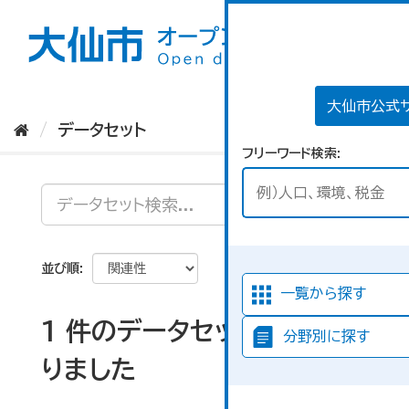
ス
キ
ッ
プ
し
て
大仙市公式
内
データセット
容
フリーワード検索
へ
並び順
一覧から探す
1 件のデータセットが見つか
分野別に探す
りました