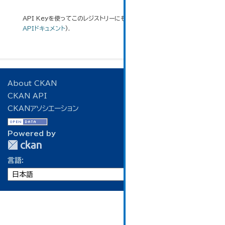
API Keyを使ってこのレジストリーにもアクセス可能です
API
(see
APIドキュメント
).
About CKAN
CKAN API
CKANアソシエーション
Powered by
言語