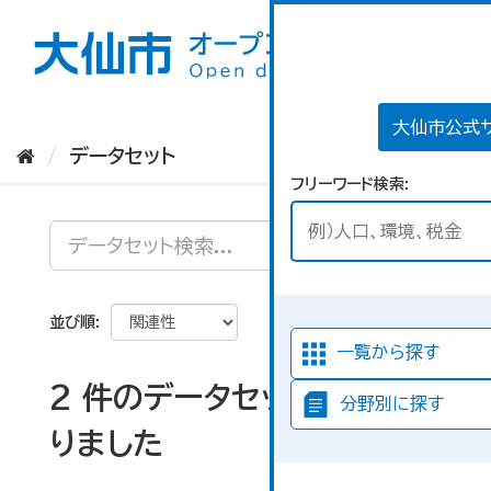
ス
キ
ッ
プ
し
て
大仙市公式
内
データセット
容
フリーワード検索
へ
並び順
一覧から探す
2 件のデータセットが見つか
分野別に探す
りました