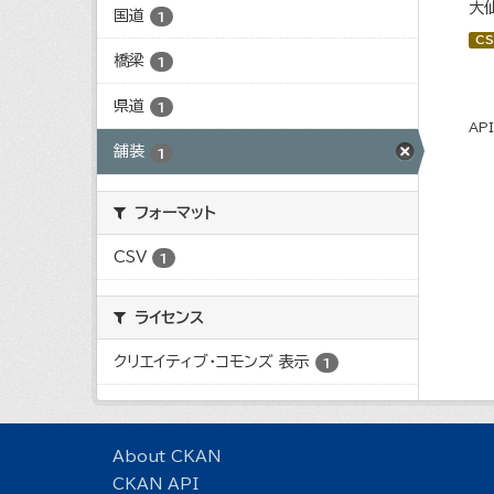
大
国道
1
CS
橋梁
1
県道
1
AP
舗装
1
フォーマット
CSV
1
ライセンス
クリエイティブ・コモンズ 表示
1
About CKAN
CKAN API