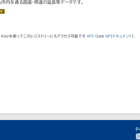
仙市内を通る国道・県道の延長等データです。
V
I Keyを使ってこのレジストリーにもアクセス可能です
API
(see
APIドキュメント
).
P