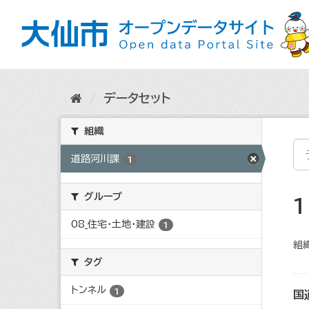
ス
キ
ッ
プ
し
て
内
データセット
容
へ
組織
道路河川課
1
グループ
08_住宅・土地・建設
1
組織
タグ
トンネル
1
国