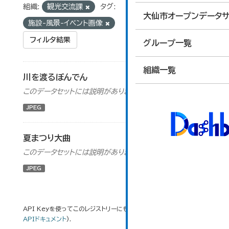
組織:
観光交流課
タグ:
大仙市オープンデータサ
施設-風景-イベント画像
フィルタ結果
グループ一覧
組織一覧
川を渡るぼんでん
このデータセットには説明がありません
JPEG
夏まつり大曲
このデータセットには説明がありません
JPEG
API Keyを使ってこのレジストリーにもアクセス可能です
API
(see
APIドキュメント
).