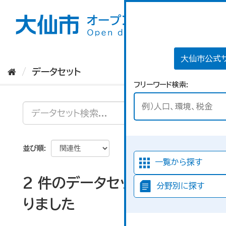
ス
キ
ッ
プ
し
て
大仙市公式
内
データセット
容
フリーワード検索
へ
並び順
一覧から探す
2 件のデータセットが見つか
分野別に探す
りました