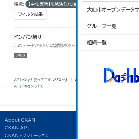
組織:
【中仙支所】地域活性化推進室
大仙市オープンデータサ
フィルタ結果
グループ一覧
ドンパン祭り
組織一覧
このデータセットには説明がありません
JPEG
API Keyを使ってこのレジストリーにもアクセス可能です
API
(see
APIドキュメント
).
About CKAN
CKAN API
CKANアソシエーション