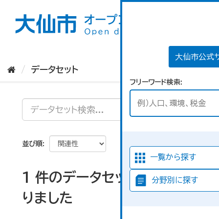
ス
キ
ッ
プ
し
て
大仙市公式
内
データセット
容
フリーワード検索
へ
並び順
一覧から探す
1 件のデータセットが見つか
分野別に探す
りました