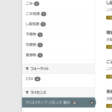
し
ごみ
1
こ
ごみ処理
1
CS
し尿処理
1
理
不燃物
1
大
可燃物
1
CS
資源物
1
ご
フォーマット
こ
CS
CSV
4
美
ライセンス
大
クリエイティブ・コモンズ 表示
4
CS