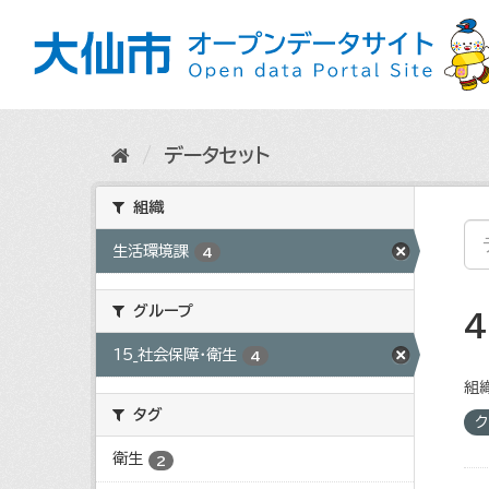
ス
キ
ッ
プ
し
て
内
データセット
容
へ
組織
生活環境課
4
グループ
15_社会保障・衛生
4
組織
タグ
ク
衛生
2