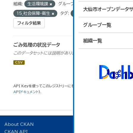
組織:
生活環境課
グループ:
大仙市オープンデータサ
15_社会保障・衛生
タグ:
ごみ
フィルタ結果
グループ一覧
組織一覧
ごみ処理の状況データ
このデータセットには説明がありません
CSV
API Keyを使ってこのレジストリーにもアクセス可能です
API
(see
APIドキュメント
).
About CKAN
CKAN API