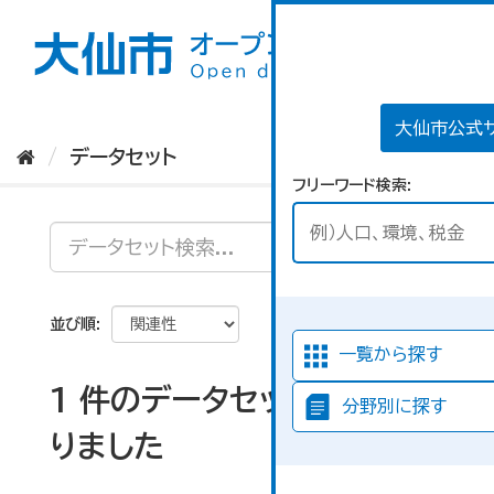
ス
キ
ッ
プ
し
て
大仙市公式
内
データセット
容
フリーワード検索
へ
並び順
一覧から探す
1 件のデータセットが見つか
分野別に探す
りました