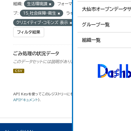
組織:
生活環境課
フォーマット:
CSV
グルー
大仙市オープンデータサ
プ:
15_社会保障・衛生
ライセンス:
クリエイティブ・コモンズ 表示
タグ:
可燃物
グループ一覧
フィルタ結果
組織一覧
ごみ処理の状況データ
このデータセットには説明がありません
CSV
API Keyを使ってこのレジストリーにもアクセス可能です
API
(see
APIドキュメント
).