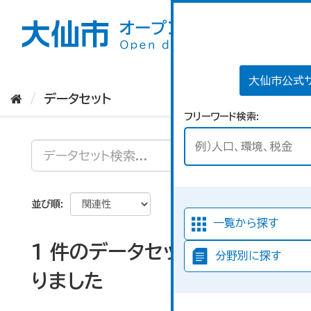
ス
キ
ッ
プ
し
て
大仙市公式
内
データセット
容
フリーワード検索
へ
並び順
一覧から探す
1 件のデータセットが見つか
分野別に探す
りました