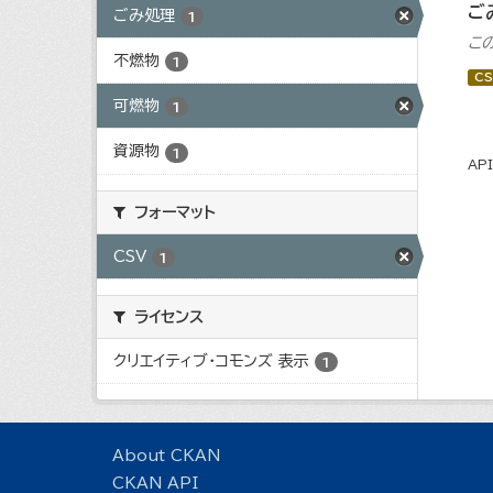
ご
ごみ処理
1
こ
不燃物
1
CS
可燃物
1
資源物
1
AP
フォーマット
CSV
1
ライセンス
クリエイティブ・コモンズ 表示
1
About CKAN
CKAN API