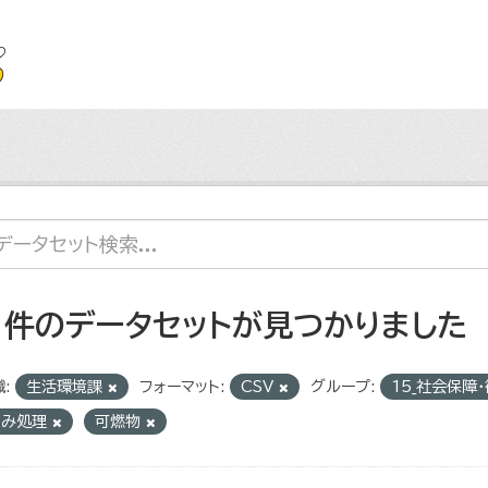
1 件のデータセットが見つかりました
:
生活環境課
フォーマット:
CSV
グループ:
15_社会保障
ごみ処理
可燃物