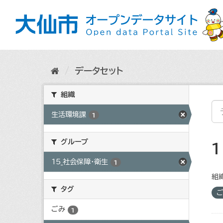
ス
キ
ッ
プ
し
て
内
データセット
容
へ
組織
生活環境課
1
グループ
15_社会保障・衛生
1
組織
タグ
ごみ
1