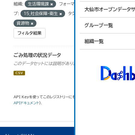
組織:
生活環境課
フォーマット:
CSV
グルー
大仙市オープンデータサ
プ:
15_社会保障・衛生
タグ:
ごみ処理
資源物
グループ一覧
フィルタ結果
組織一覧
ごみ処理の状況データ
このデータセットには説明がありません
CSV
API Keyを使ってこのレジストリーにもアクセス可能です
API
(see
APIドキュメント
).