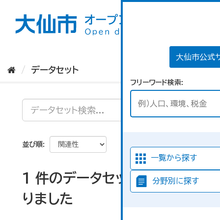
ス
キ
ッ
プ
し
て
大仙市公式
内
データセット
容
フリーワード検索
へ
並び順
一覧から探す
1 件のデータセットが見つか
分野別に探す
りました