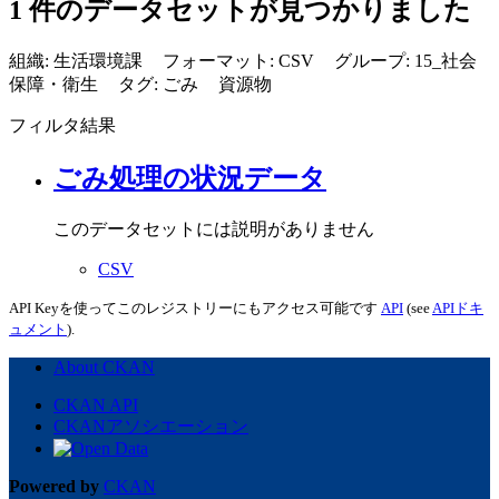
1 件のデータセットが見つかりました
組織:
生活環境課
フォーマット:
CSV
グループ:
15_社会
保障・衛生
タグ:
ごみ
資源物
フィルタ結果
ごみ処理の状況データ
このデータセットには説明がありません
CSV
API Keyを使ってこのレジストリーにもアクセス可能です
API
(see
APIドキ
ュメント
).
About CKAN
CKAN API
CKANアソシエーション
Powered by
CKAN