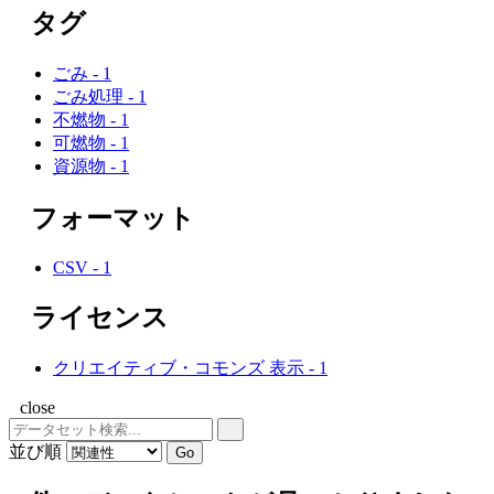
タグ
ごみ
-
1
ごみ処理
-
1
不燃物
-
1
可燃物
-
1
資源物
-
1
フォーマット
CSV
-
1
ライセンス
クリエイティブ・コモンズ 表示
-
1
close
並び順
Go