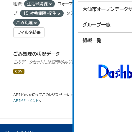
組織:
生活環境課
フォーマット:
CSV
グルー
大仙市オープンデータサ
プ:
15_社会保障・衛生
タグ:
不燃物
ごみ処理
グループ一覧
フィルタ結果
組織一覧
ごみ処理の状況データ
このデータセットには説明がありません
CSV
API Keyを使ってこのレジストリーにもアクセス可能です
API
(see
APIドキュメント
).