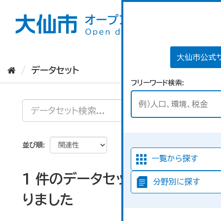
ス
キ
ッ
プ
し
て
大仙市公式
内
データセット
容
フリーワード検索
へ
並び順
一覧から探す
1 件のデータセットが見つか
分野別に探す
りました