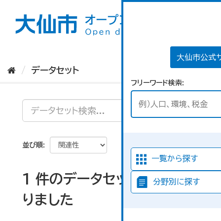
ス
キ
ッ
プ
し
て
大仙市公式
内
データセット
容
フリーワード検索
へ
並び順
一覧から探す
1 件のデータセットが見つか
分野別に探す
りました