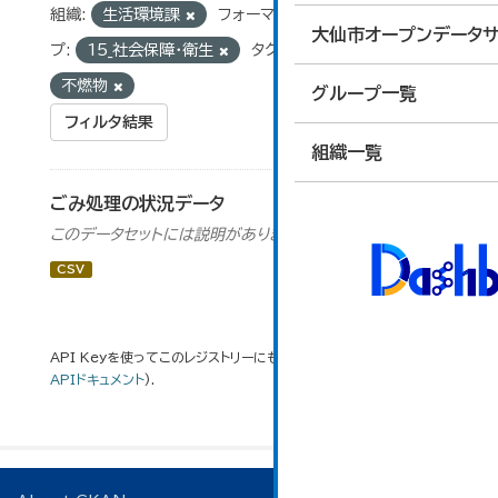
組織:
生活環境課
フォーマット:
CSV
グルー
大仙市オープンデータサ
プ:
15_社会保障・衛生
タグ:
資源物
不燃物
グループ一覧
フィルタ結果
組織一覧
ごみ処理の状況データ
このデータセットには説明がありません
CSV
API Keyを使ってこのレジストリーにもアクセス可能です
API
(see
APIドキュメント
).