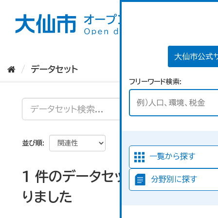
ス
キ
ッ
プ
し
て
大仙市公式
内
データセット
容
フリーワード検索
へ
並び順
一覧から探す
1 件のデータセットが見つか
分野別に探す
りました