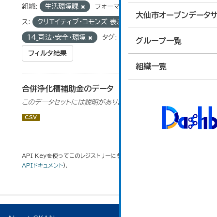
組織:
生活環境課
フォーマット:
CSV
ライセン
大仙市オープンデータサ
ス:
クリエイティブ・コモンズ 表示
グループ:
14_司法・安全・環境
タグ:
合併浄化槽
グループ一覧
フィルタ結果
組織一覧
合併浄化槽補助金のデータ
このデータセットには説明がありません
CSV
API Keyを使ってこのレジストリーにもアクセス可能です
API
(see
APIドキュメント
).