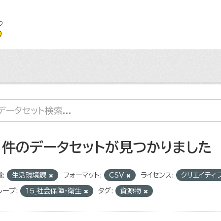
1 件のデータセットが見つかりました
:
生活環境課
フォーマット:
CSV
ライセンス:
クリエイティ
ループ:
15_社会保障・衛生
タグ:
資源物