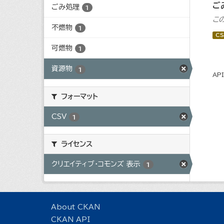
ご
ごみ処理
1
こ
不燃物
1
CS
可燃物
1
資源物
1
AP
フォーマット
CSV
1
ライセンス
クリエイティブ・コモンズ 表示
1
About CKAN
CKAN API