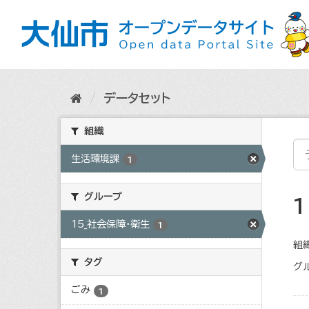
ス
キ
ッ
プ
し
て
内
データセット
容
へ
組織
生活環境課
1
グループ
15_社会保障・衛生
1
組織
タグ
グ
ごみ
1