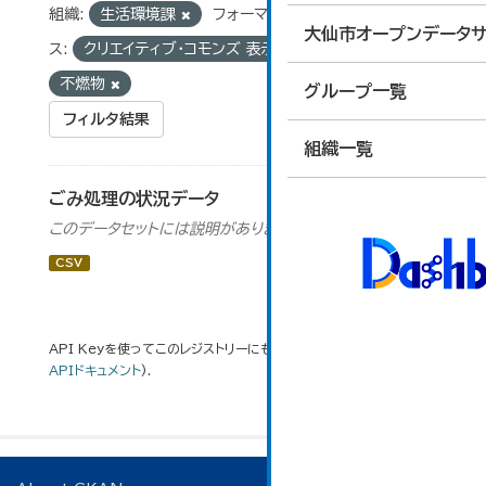
組織:
生活環境課
フォーマット:
CSV
ライセン
大仙市オープンデータサ
ス:
クリエイティブ・コモンズ 表示
タグ:
ごみ
不燃物
グループ一覧
フィルタ結果
組織一覧
ごみ処理の状況データ
このデータセットには説明がありません
CSV
API Keyを使ってこのレジストリーにもアクセス可能です
API
(see
APIドキュメント
).