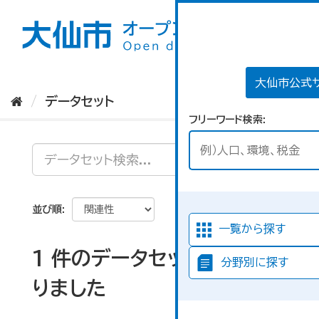
ス
キ
ッ
プ
し
て
大仙市公式
内
データセット
容
フリーワード検索
へ
並び順
一覧から探す
1 件のデータセットが見つか
分野別に探す
りました