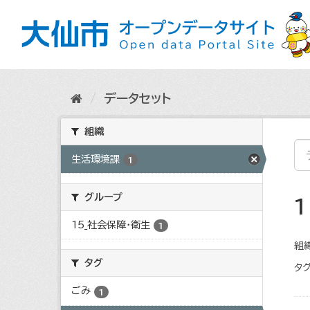
ス
キ
ッ
プ
し
て
内
データセット
容
へ
組織
生活環境課
1
グループ
15_社会保障・衛生
1
組織
タグ
タグ
ごみ
1