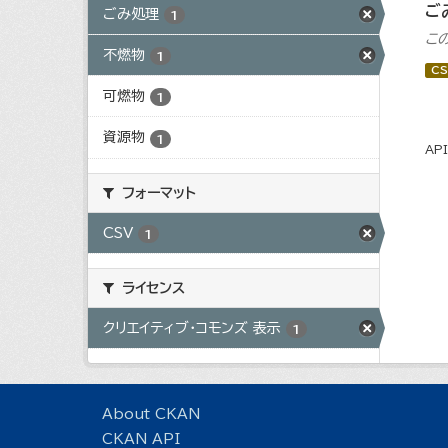
ご
ごみ処理
1
こ
不燃物
1
CS
可燃物
1
資源物
1
AP
フォーマット
CSV
1
ライセンス
クリエイティブ・コモンズ 表示
1
About CKAN
CKAN API